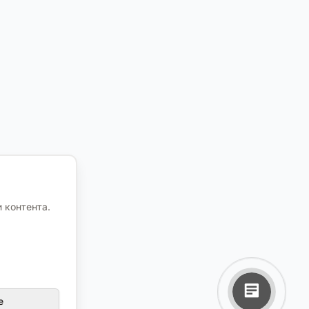
 контента.
е