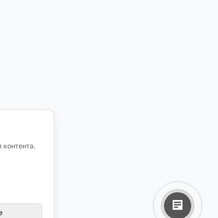
 контента.
е