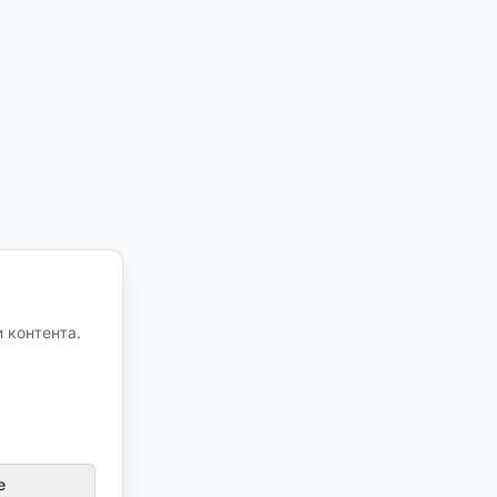
 контента.
е