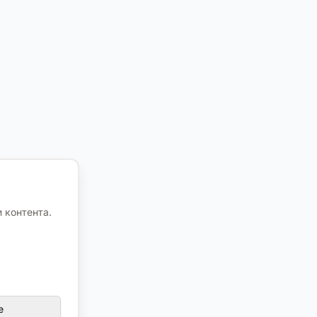
 контента.
е