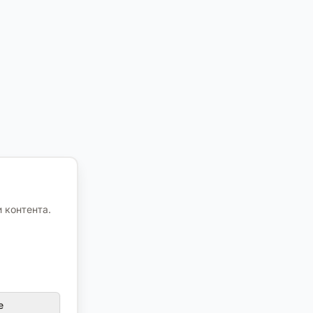
 контента.
е