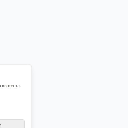
 контента.
е