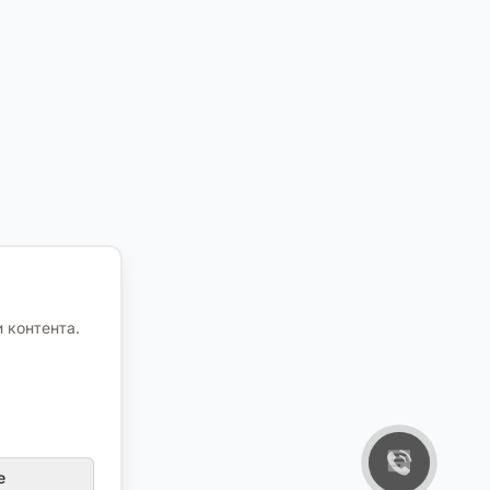
 контента.
е