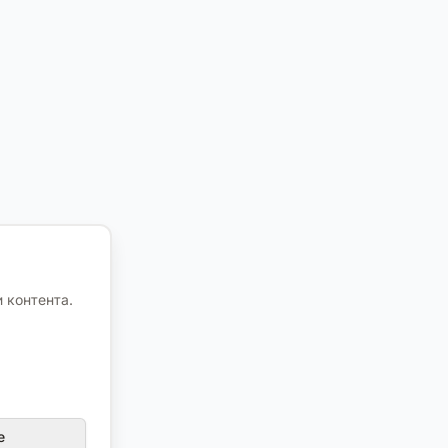
 контента.
е