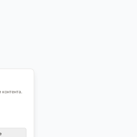
 контента.
е