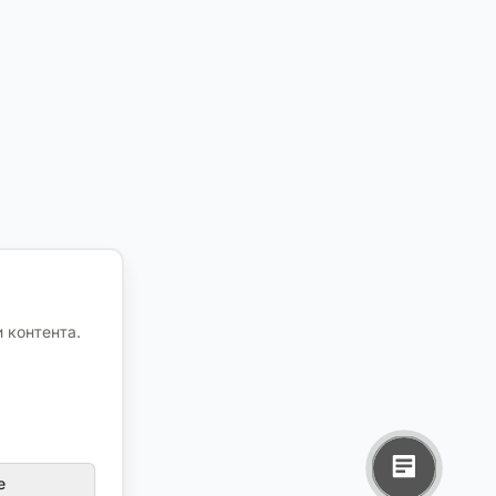
 контента.
е