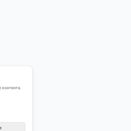
 контента.
е