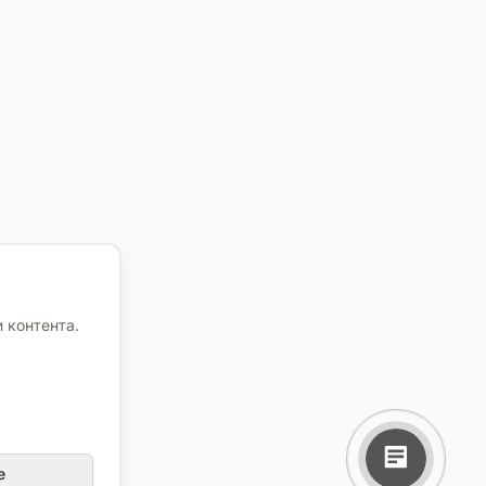
 контента.
е