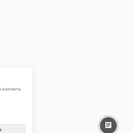
 контента.
е