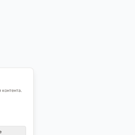
 контента.
е