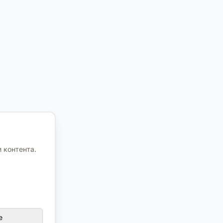
 контента.
е