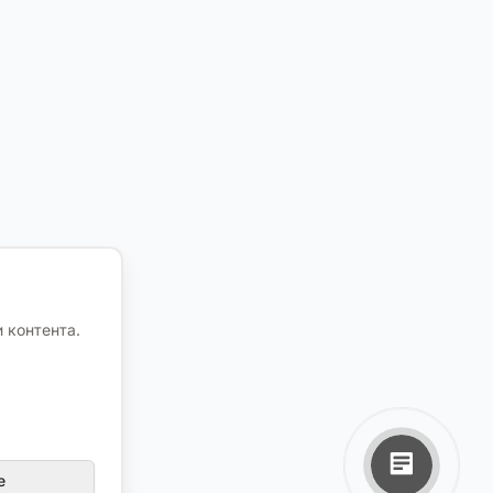
 контента.
е