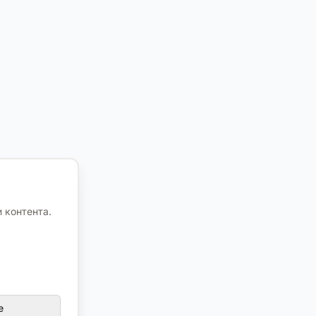
 контента.
е