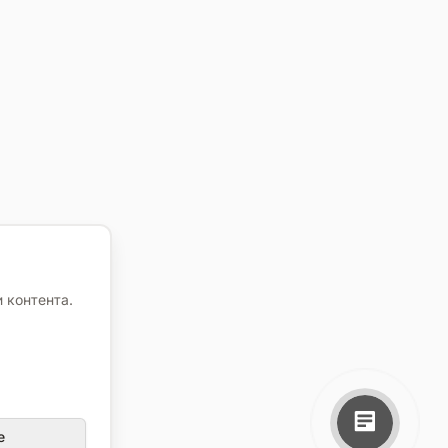
 контента.
е