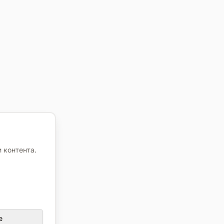
 контента.
е