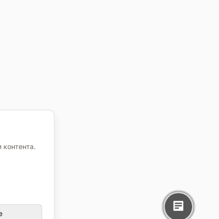
 контента.
е