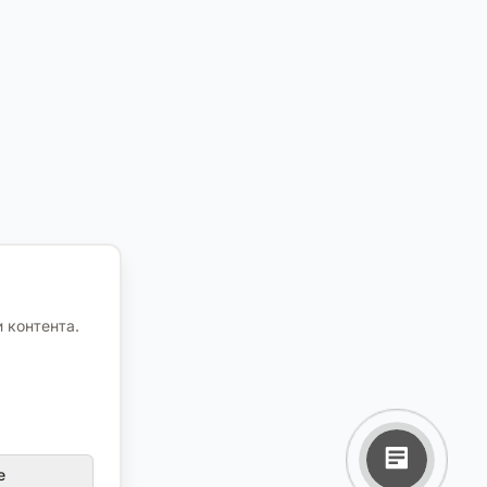
 контента.
е